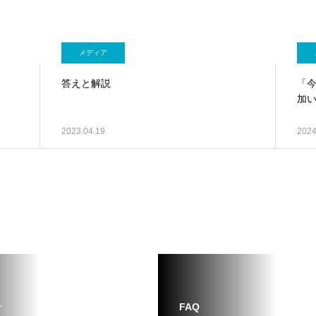
メディア
答えと解説
「今
加
2023.04.19
2024
介
FAQ