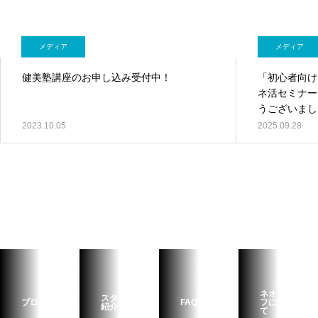
メディア
メディア
健美塾講座のお申し込み受付中！
「初心者向け
ネ活セミナー
うございまし
2023.10.05
2025.09.28
ネオライ
スタッフ
ブログ
FAQ
フについ
紹介
て