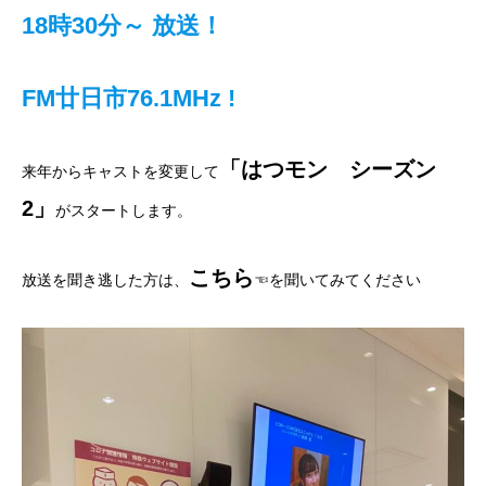
18時30分～
放送
！
FM廿日市76.1MHz !
「はつモン シーズン
来年からキャストを変更して
2」
がスタートします。
こちら
放送を聞き逃した方は、
☜を聞いてみてください