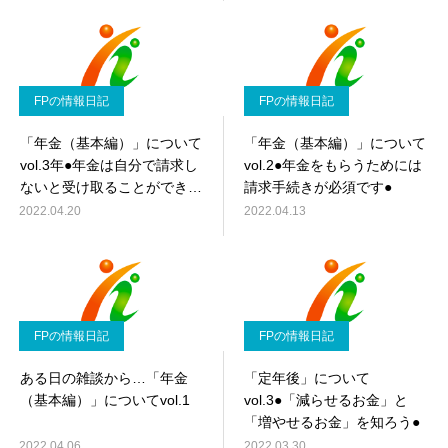
FPの情報日記
FPの情報日記
「年金（基本編）」について
「年金（基本編）」について
vol.3年●年金は自分で請求し
vol.2●年金をもらうためには
ないと受け取ることができま
請求手続きが必須です●
せん●
2022.04.20
2022.04.13
FPの情報日記
FPの情報日記
ある日の雑談から…「年金
「定年後」について
（基本編）」についてvol.1
vol.3●「減らせるお金」と
「増やせるお金」を知ろう●
2022.04.06
2022.03.30