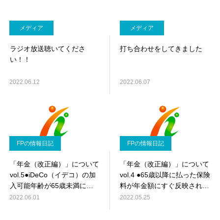
メディア
メディア
ラジオ放送聴いてくださ
打ち合わせをしてきました
い！！
2022.06.12
2022.06.07
FPの情報日記
FPの情報日記
「年金（改正編）」について
「年金（改正編）」について
vol.5●iDeCo（イデコ）の加
vol.4 ●65歳以降に払った保険
入可能年齢が65歳未満に拡
料が年金額にすぐ反映される
大●
ようになります●
2022.06.01
2022.05.25