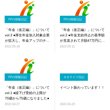
FPの情報日記
FPの情報日記
「年金（改正編）」について
「年金（改正編）」について
vol.3 ●厚生年金加入対象企業
vol.2 ●年金支給停止の基準額
が拡大し、年金アップのチャ
が見直されて月額47万円にな
ンス●
りました●
2022.05.18
2022.05.11
FPの情報日記
ネオライフ日記
「年金（改正編）」について
イベント賑わっています！！
vol.1 ●繰下げ受給の上限が
70歳から75歳になりました●
2022.04.27
2022.04.23